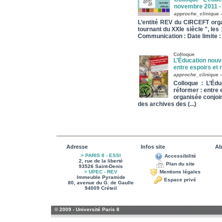
novembre 2011 -
approche_clinique 
L’entité REV du CIRCEFT orga
tournant du XXIe siècle ", le
Communication : Date limite : 
Colloque
L’Éducation nouve
entre espoirs et 
approche_clinique -
Colloque : L’Édu
réformer : entre 
organisée conjoi
des archives des (...)
Adresse
Infos site
Ab
> PARIS 8 - ESSI
Accessibilité
2, rue de la liberté
Plan du site
93526 Saint-Denis
> UPEC - REV
Mentions légales
Immeuble Pyramide
Espace privé
80, avenue du G. de Gaulle
94009 Créteil
© 2009 - Université Paris 8