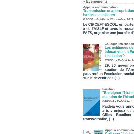
> Evenements
Appel à communication
Transmission et appropriation
banlieue et ailleurs
ESCOL - Publié le 29 octobre 2011
Le CIRCEFT-ESCOL, en parten
» de l’AISLF et avec le rése
l’AFS, organise une journée d
Colloque internation
Les politiques de 
éducatives en Eu
l’inclusion ?
ESCOL - Publié le 
29, 30 novembr
soutien de l’An
pauvreté et l’exclusion social
sur le devenir des (...)
Parution
"Enseigner l’histoi
question de l’histoi
PAIDEIA - Publié le 4 
Paideia vous anno
arts : enjeux et p
Gilles Boudinet 
transversalité, (...)
Appel à communica
Colloque "L’éduca