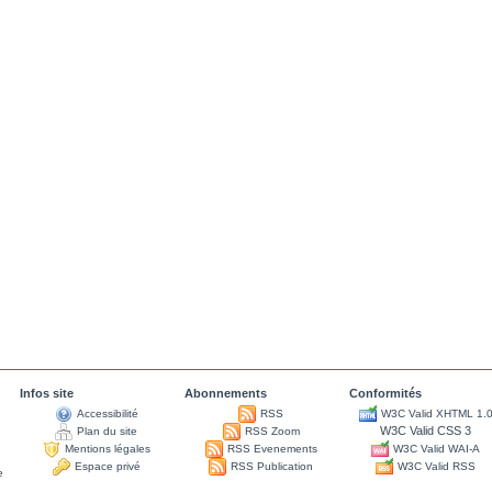
Infos site
Abonnements
Conformités
Accessibilité
RSS
W3C Valid XHTML 1.
W3C Valid CSS 3
Plan du site
RSS Zoom
Mentions légales
RSS Evenements
W3C Valid WAI-A
Espace privé
RSS Publication
W3C Valid RSS
e