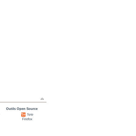
Outils Open Source
0
Spip
Firefox