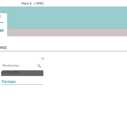
Paris 8
/ UPEC
ONS
Accés privé
Partager