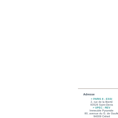
Adresse
> PARIS 8 - ESSI
2, rue de la liberté
93526 Saint-Denis
> UPEC - REV
Immeuble Pyramide
80, avenue du G. de Gaull
94009 Créteil