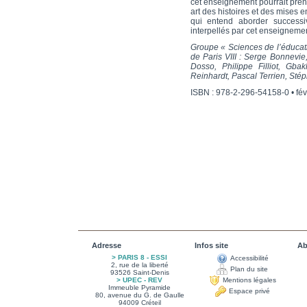
cet enseignement pourrait prendr
art des histoires et des mises e
qui entend aborder success
interpellés par cet enseignement
Groupe « Sciences de l’éducatio
de Paris VIII : Serge Bonnevie
Dosso, Philippe Filliot, Gbak
Reinhardt, Pascal Terrien, Sté
ISBN : 978-2-296-54158-0 • fév
Adresse
Infos site
Ab
> PARIS 8 - ESSI
Accessibilité
2, rue de la liberté
Plan du site
93526 Saint-Denis
> UPEC - REV
Mentions légales
Immeuble Pyramide
Espace privé
80, avenue du G. de Gaulle
94009 Créteil