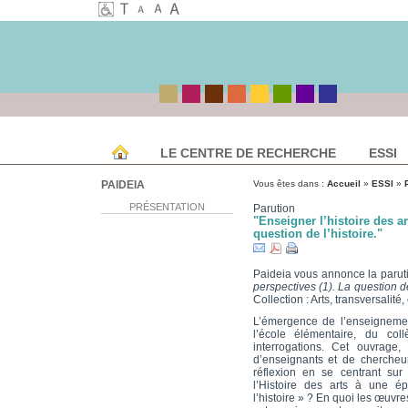
LE CENTRE DE RECHERCHE
ESSI
PAIDEIA
Vous êtes dans :
Accueil
»
ESSI
»
PRÉSENTATION
Parution
"Enseigner l’histoire des ar
question de l’histoire."
Paideia vous annonce la paru
perspectives (1). La question de
Collection : Arts, transversalité
L’émergence de l’enseignemen
l’école élémentaire, du co
interrogations. Cet ouvrage,
d’enseignants et de chercheu
réflexion en se centrant sur
l’Histoire des arts à une é
l’histoire » ? En quoi les œuvre