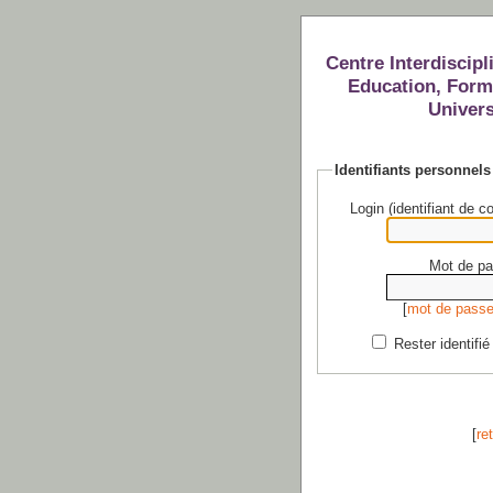
Centre Interdiscipl
Education, Forma
Univers
Identifiants personnels
Login (identifiant de c
Mot de pa
[
mot de passe
Rester identifi
[
re